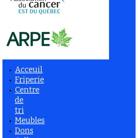
Acceuil
Friperie
Centre
de
tri
Meubles
Dons